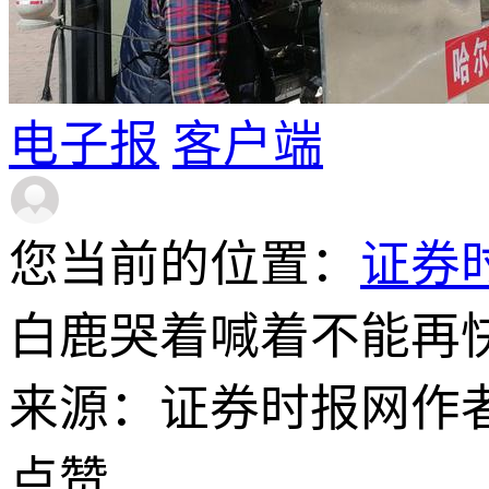
电子报
客户端
您当前的位置：
证券
白鹿哭着喊着不能再
来源：证券时报网
作
点赞