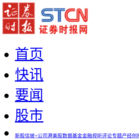
首页
快讯
要闻
股市
新股
信披+
公司
港美股
数据
基金
金融
视听
评论
专题
产经
创