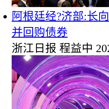
阿根廷经?济部:长
并回购债券
浙江日报
程益中
20